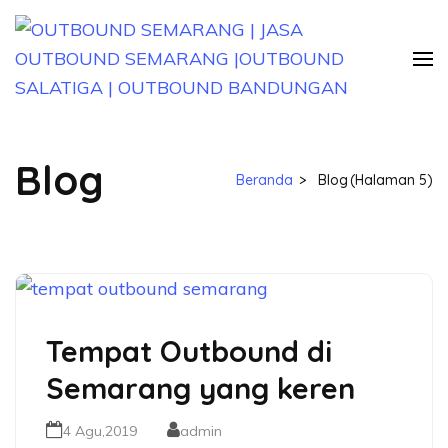
Lompat
ke
konten
(Tekan
OUTBOUND SEMARANG | JASA
Jasa Paket Outbound Semarang Jawa Tengah
Enter)
OUTBOUND SEMARANG |OUTBOUND
Blog
SALATIGA | OUTBOUND
Beranda
>
Blog
(Halaman 5)
BANDUNGAN
Tempat Outbound di
Semarang yang keren
4 Agu,2019
admin