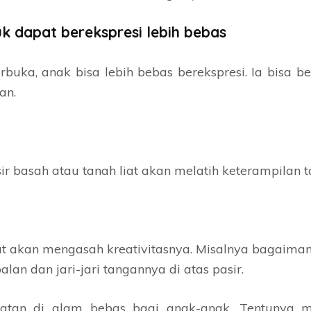
k dapat berekspresi lebih bebas
uka, anak bisa lebih bebas berekspresi. Ia bisa beb
an.
 basah atau tanah liat akan melatih keterampilan t
t akan mengasah kreativitasnya. Misalnya bagaima
an dan jari-jari tangannya di atas pasir.
iatan di alam bebas bagi anak-anak. Tentunya 