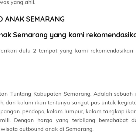
as yang ahli.
D ANAK SEMARANG
anak Semarang yang kami rekomendasik
erikan dulu 2 tempat yang kami rekomendasikan 
tan Tuntang Kabupaten Semarang. Adalah sebuah 
dan kolam ikan tentunya sangat pas untuk kegiata
lapangan, pendopo, kolam lumpur, kolam tangkap ikan,
mili. Dengan harga yang terbilang bersahabat
 wisata outbound anak di Semarang.