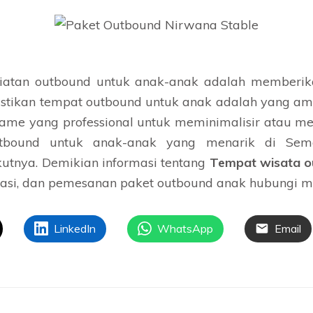
giatan outbound untuk anak-anak adalah memberik
Pastikan tempat outbound untuk anak adalah yang a
ame yang professional untuk meminimalisir atau me
tbound untuk anak-anak yang menarik di Sem
kutnya. Demikian informasi tentang
Tempat wisata 
tasi, dan pemesanan paket outbound anak hubungi ma
LinkedIn
WhatsApp
Email