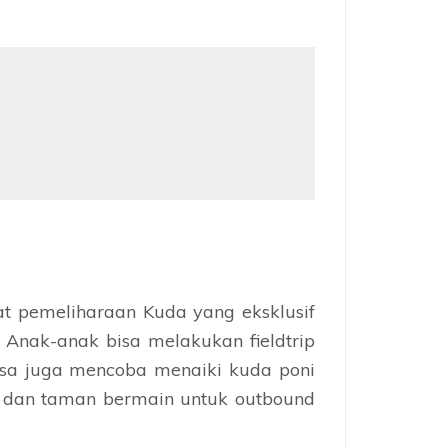
t pemeliharaan Kuda yang eksklusif
Anak-anak bisa melakukan fieldtrip
isa juga mencoba menaiki kuda poni
t dan taman bermain untuk outbound