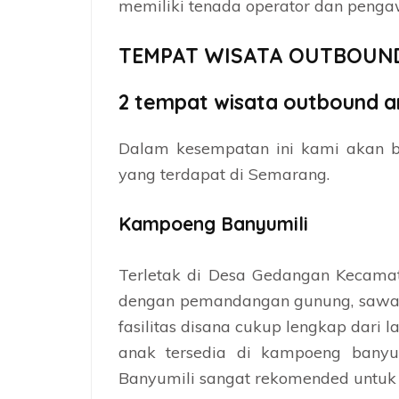
memiliki tenada operator dan pengaw
TEMPAT WISATA OUTBOUN
2 tempat wisata outbound 
Dalam kesempatan ini kami akan b
yang terdapat di Semarang.
Kampoeng Banyumili
Terletak di Desa Gedangan Kecama
dengan pemandangan gunung, sawah, 
fasilitas disana cukup lengkap dari 
anak tersedia di kampoeng banyu
Banyumili sangat rekomended untuk