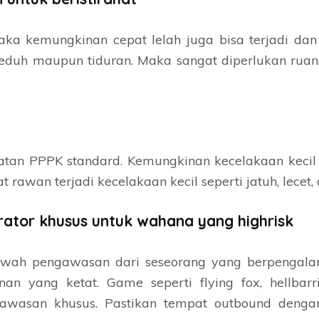
a kemungkinan cepat lelah juga bisa terjadi da
rteduh maupun tiduran. Maka sangat diperlukan rua
atan PPPK standard. Kemungkinan kecelakaan kecil 
rawan terjadi kecelakaan kecil seperti jatuh, lecet, d
ator khusus untuk wahana yang highrisk
awah pengawasan dari seseorang yang berpengala
 yang ketat. Game seperti flying fox, hellbarri
wasan khusus. Pastikan tempat outbound dengan 