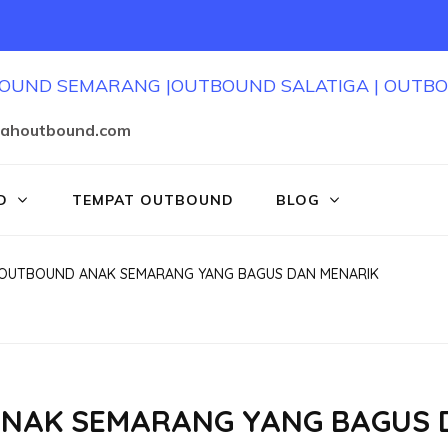
jahoutbound.com
D
TEMPAT OUTBOUND
BLOG
 OUTBOUND ANAK SEMARANG YANG BAGUS DAN MENARIK
NAK SEMARANG YANG BAGUS 