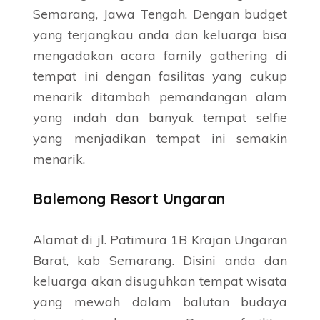
Semarang, Jawa Tengah. Dengan budget
yang terjangkau anda dan keluarga bisa
mengadakan acara family gathering di
tempat ini dengan fasilitas yang cukup
menarik ditambah pemandangan alam
yang indah dan banyak tempat selfie
yang menjadikan tempat ini semakin
menarik.
Balemong Resort Ungaran
Alamat di jl. Patimura 1B Krajan Ungaran
Barat, kab Semarang. Disini anda dan
keluarga akan disuguhkan tempat wisata
yang mewah dalam balutan budaya