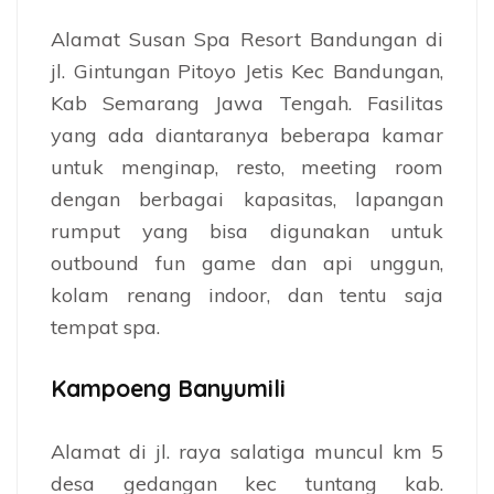
Alamat Susan Spa Resort Bandungan di
jl. Gintungan Pitoyo Jetis Kec Bandungan,
Kab Semarang Jawa Tengah. Fasilitas
yang ada diantaranya beberapa kamar
untuk menginap, resto, meeting room
dengan berbagai kapasitas, lapangan
rumput yang bisa digunakan untuk
outbound fun game dan api unggun,
kolam renang indoor, dan tentu saja
tempat spa.
Kampoeng Banyumili
Alamat di jl. raya salatiga muncul km 5
desa gedangan kec tuntang kab.