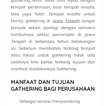
gathering tentu tidak bisa lepas dengan
tempat pertemuan, bisa tempat wisata,
bisa juga hotel. Tempat wisata untuk
family gathering di
Jawa Tengah
sangat
banyak sekali, apalagi dengan semakin
tumbuhnya sektor pariwisata di Jawa
Tengah di beberapa tahun belakangan
ini. Sebelum membahas tentang tempat
atau lokasi untuk gathering tidak ada
salahnya kita bahas tentang tujuan dan
manfaat diadakannya Gathering.
MANFAAT DAN TUJUAN
GATHERING BAGI PERUSAHAAN
Sebagai sarana menyambung