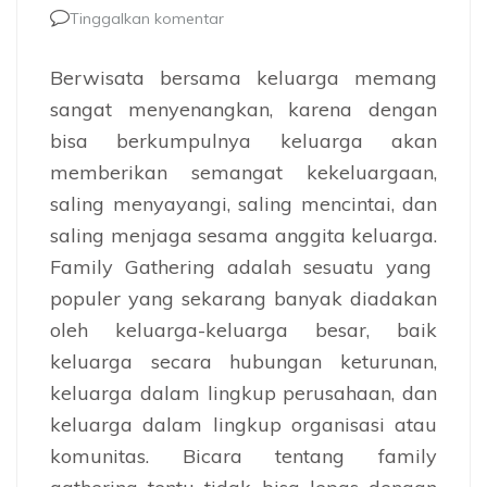
Tinggalkan komentar
Berwisata bersama keluarga memang
sangat menyenangkan, karena dengan
bisa berkumpulnya keluarga akan
memberikan semangat kekeluargaan,
saling menyayangi, saling mencintai, dan
saling menjaga sesama anggita keluarga.
Family Gathering adalah sesuatu yang
populer yang sekarang banyak diadakan
oleh keluarga-keluarga besar, baik
keluarga secara hubungan keturunan,
keluarga dalam lingkup perusahaan, dan
keluarga dalam lingkup organisasi atau
komunitas. Bicara tentang family