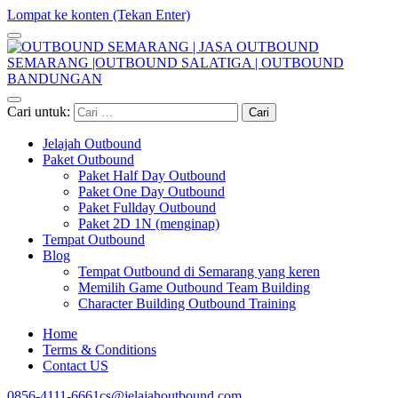
Lompat ke konten (Tekan Enter)
OUTBOUND SEMARANG | JASA OUTBOUND SEMARANG
Jasa Paket Outbound Semarang Jawa Tengah
Cari untuk:
|OUTBOUND SALATIGA | OUTBOUND BANDUNGAN
Jelajah Outbound
Paket Outbound
Paket Half Day Outbound
Paket One Day Outbound
Paket Fullday Outbound
Paket 2D 1N (menginap)
Tempat Outbound
Blog
Tempat Outbound di Semarang yang keren
Memilih Game Outbound Team Building
Character Building Outbound Training
Home
Terms & Conditions
Contact US
0856-4111-6661
cs@jelajahoutbound.com