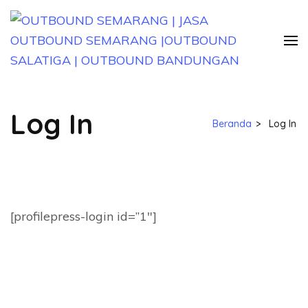
Lompat
ke
konten
(Tekan
OUTBOUND SEMARANG | JASA
Jasa Paket Outbound Semarang Jawa Tengah
Enter)
OUTBOUND SEMARANG |OUTBOUND
Log In
SALATIGA | OUTBOUND
Beranda
>
Log In
BANDUNGAN
[profilepress-login id=”1″]